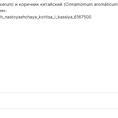
verum) и коричник китайский (Cinnamómum aromáticum
я».
akh_nastoyashchaya_koritsa_i_kassiya_6167500