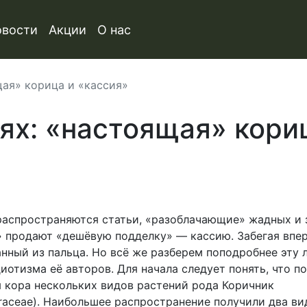
овости
Акции
О нас
ая» корица и «кассия»
ях: «настоящая» кори
распространяются статьи, «разоблачающие» жадных и 
» продают «дешёвую подделку» — кассию. Забегая впе
анный из пальца. Но всё же разберем поподробнее эту 
иотизма её авторов. Для начала следует понять, что п
 кора нескольких видов растений рода Коричник
aceae). Наибольшее распространение получили два ви