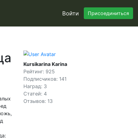
Войти
Присоединиться
ца
Kursikarina Karina
Рейтинг: 925
Подписчиков: 141
Наград: 3
Статей: 4
злых
Отзывов: 13
ред
ложь,
од
да: