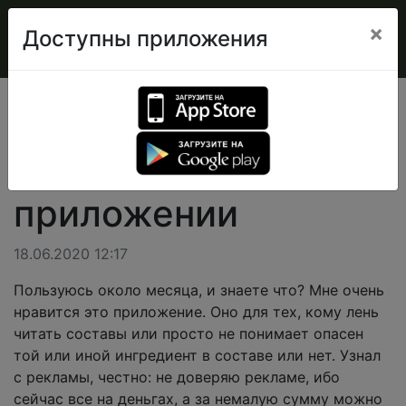
×
Доступны приложения
Мнения
Свое мнение о приложении
Свое мнение о
приложении
18.06.2020 12:17
Пользуюсь около месяца, и знаете что? Мне очень
нравится это приложение. Оно для тех, кому лень
читать составы или просто не понимает опасен
той или иной ингредиент в составе или нет. Узнал
с рекламы, честно: не доверяю рекламе, ибо
сейчас все на деньгах, а за немалую сумму можно