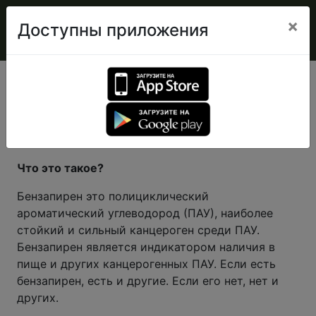
×
Доступны приложения
Бензапирен
ПОЛИЦИКЛИЧЕСКИЕ АРОМАТИЧЕСКИЕ
УГЛЕВОДОРОДЫ (ПАУ)
Что это такое?
Бензапирен это полициклический
ароматический углеводород (ПАУ), наиболее
стойкий и сильный канцероген среди ПАУ.
Бензапирен является индикатором наличия в
пище и других канцерогенных ПАУ. Если есть
бензапирен, есть и другие. Если его нет, нет и
других.