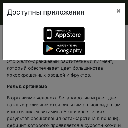
×
Доступны приложения
Бета каротин
Что такое Бета-каротин
Это желто-оранжевый растительный пигмент,
который обеспечивает цвет большинства
яркоокрашенных овощей и фруктов.
Роль в организме
В организме человека бета-каротин играет две
важные роли: является сильным антиоксидантом
и источником витамина А (появляется как
результат расщепления бета-каротина в печени),
дефицит которого проявляется в сухости кожи и