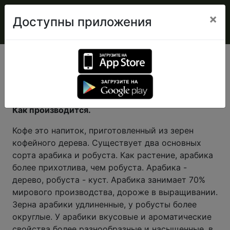
×
Доступны приложения
Кофе
КОФЕ
Как производится.
Кофе это напиток, приготовленный из зерен
кофейного дерева. Существует два основных
сорта арабика и робуста. Как растение, арабика
более прихотлива, чем робуста. Арабика -
дерево, робуста - куст. Арабика занимает 70%
мирового производства, дороже в выращивании.
Зерна арабики удлиненные, у робусты более
округлые. У арабики вкусовые и ароматические
свойства более разнообразные и насыщенные, в