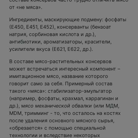
от «не мяса».
Ингредиенты, маскирующие подмену: фосфаты
(Е450, Е451, Е452), консерванты (бензоат
натрия, сорбиновая кислота и др.),
антибиотики, ароматизаторы, красители,
усилители вкуса (Е621, Е622, др.).
В составе мясо-растительных консервов
может встречаться интересный компонент –
имитационное мясо, название которого
говорит само за себя. Примерный состав
такого «мяса»: стабилизатор-эмульгатор
(например, фосфаты, крахмал, каррагинан и
др.), м
ясо механической обвалки
(или МДМ,
MDM, тримминг - то, что осталось на костях
после удаления основного мясного сырья,
«обрезается» с помощью специальной
технологии и вследствие некоторых