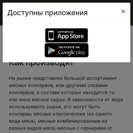
×
Доступны приложения
Мясные консервы
Как производят
На рынке представлен большой ассортимент
мясных консервов, или другими словами
консервов, в составе которых находится то
или иное мясное сырье. В зависимости от вида
используемого сырья, это могут быть
консервы мясные классические (из одного
вида мяса), мясные комбинированные из
разных видов мяса, мясные с гарнирами (с