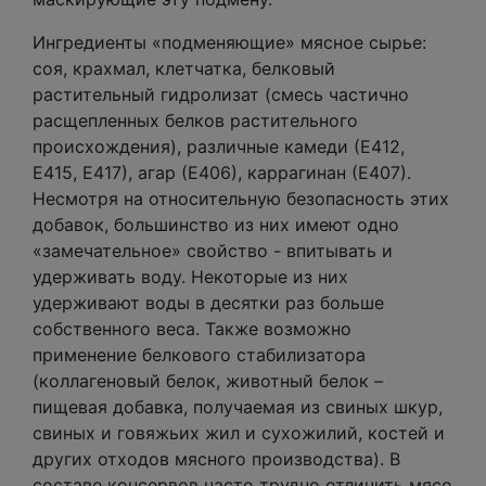
Ингредиенты «подменяющие» мясное сырье:
соя, крахмал, клетчатка, белковый
растительный гидролизат (смесь частично
расщепленных белков растительного
происхождения), различные камеди (Е412,
Е415, Е417), агар (Е406), каррагинан (Е407).
Несмотря на относительную безопасность этих
добавок, большинство из них имеют одно
«замечательное» свойство - впитывать и
удерживать воду. Некоторые из них
удерживают воды в десятки раз больше
собственного веса. Также возможно
применение белкового стабилизатора
(коллагеновый белок, животный белок –
пищевая добавка, получаемая из свиных шкур,
свиных и говяжьих жил и сухожилий, костей и
других отходов мясного производства). В
составе консервов часто трудно отличить мясо