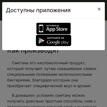
×
Доступны приложения
Сметана
Как производят
Сметана это кисломолочный продукт,
который получают путем сквашивания сливок
специальными полезными молочнокислыми
бактериями, благодаря которым она
приобретает специфический вкус и аромат.
В домашних условиях сметану можно
получить довольно простым способом, сняв с
прокисшего молока верхний слой и выдержав