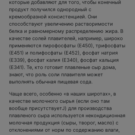
которые добавляют для того, чтобы конечный
продукт получился однородный с
кремообразной консистенцией. Они
способствуют увеличению растворимости
белка и равномерному распределению жира. В
качестве солей плавителей, например, широко
применяются пирофосфаты (Е450), трифосфаты
(Е451) и полифосфаты (Е452), фосфат натрия
(Е339), фосфат калия (Е340), фосфат кальция
(Е341). Те, кто готовит плавленые сыр дома,
знают, что роль соли плавителя может
выполнять обычная пищевая сода.
Чаще всего, особенно «в наших широтах», в
качестве молочного сырья (если оно там
вообще присутствуетJ) для производства
плавленого сыра используется некондиционная
молочная продукция (сыры, творог, масло) с
отклонениями от норм по содержанию влаги,