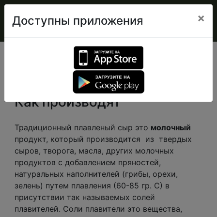
×
Доступны приложения
Сыр плавленый
Как производят
Традиционный плавленый сыр это
молочный
продукт, который производится из твердых
сыров, творога, масла, других молочных
продуктов с добавлением пряностей,
натуральных наполнителей (грибы, орехи,
зелень) путем плавления (60-85 гр. С) в
присутствии так называемых солей
плавителей. Соли плавители это вещества,