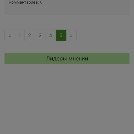
комментариев:
0
«
1
2
3
4
5
»
Лидеры мнений