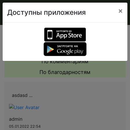
×
Доступны приложения
Мнения сообщества
Все мнения
По комментариям
По благодарностям
asdasd ...
admin
05.01.2022 22:54